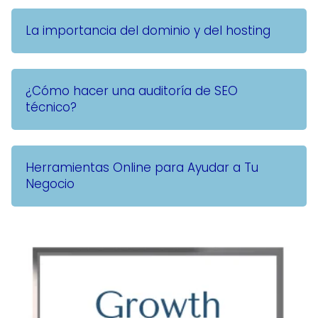
La importancia del dominio y del hosting
¿Cómo hacer una auditoría de SEO
técnico?
Herramientas Online para Ayudar a Tu
Negocio