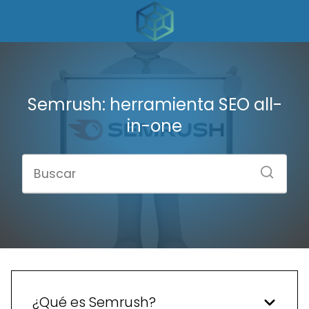
Semrush: herramienta SEO all-
in-one
¿Qué es Semrush?