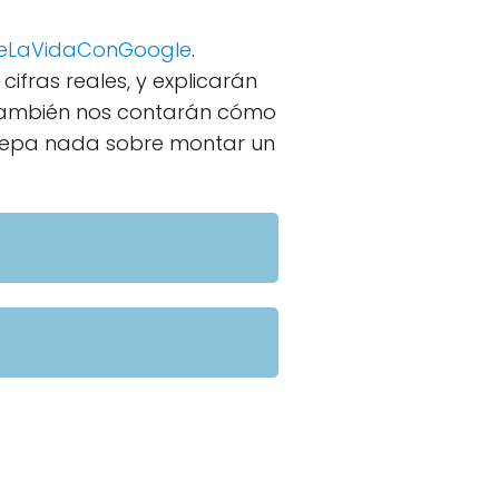
eLaVidaConGoogle
.
fras reales, y explicarán
también nos contarán cómo
epa nada sobre montar un