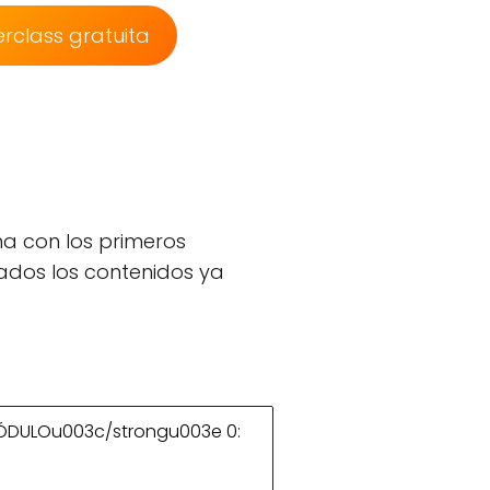
rclass gratuita
ma con los primeros
ados los contenidos ya
DULOu003c/strongu003e 0: