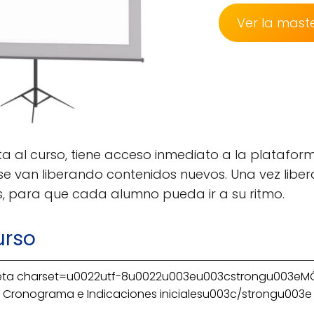
Ver la maste
 al curso, tiene acceso inmediato a la platafor
 van liberando contenidos nuevos. Una vez liber
s, para que cada alumno pueda ir a su ritmo.
urso
ta charset=u0022utf-8u0022u003eu003cstrongu003eMÓ
Cronograma e Indicaciones inicialesu003c/strongu003e