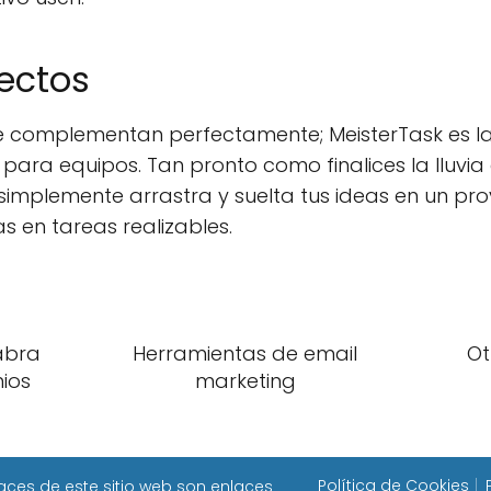
ectos
se complementan perfectamente; MeisterTask es la
 para equipos. Tan pronto como finalices la lluvia
 simplemente arrastra y suelta tus ideas en un p
s en tareas realizables.
abra
Herramientas de email
Ot
ios
marketing
Política de Cookies
aces de este sitio web son enlaces