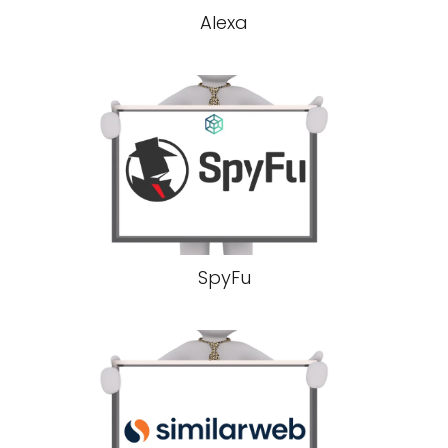
Alexa
SpyFu